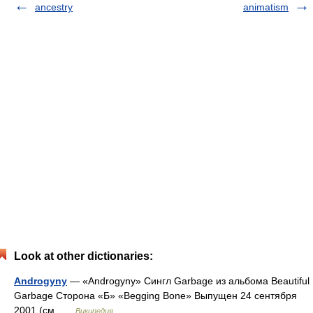
ancestry
animatism
Look at other dictionaries:
Androgyny
— «Androgyny» Сингл Garbage из альбома Beautiful
Garbage Сторона «Б» «Begging Bone» Выпущен 24 сентября
2001 (см …
Википедия