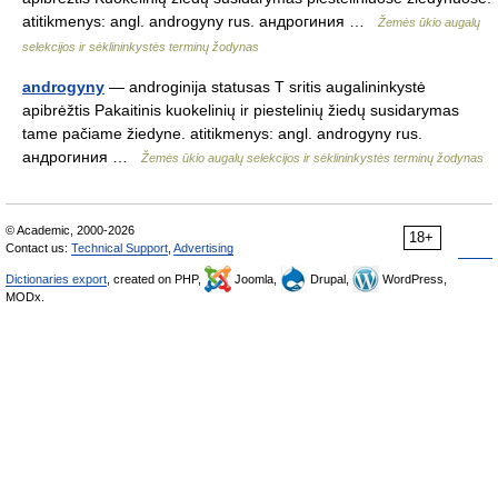
atitikmenys: angl. androgyny rus. андрогиния …
Žemės ūkio augalų
selekcijos ir sėklininkystės terminų žodynas
androgyny
— androginija statusas T sritis augalininkystė
apibrėžtis Pakaitinis kuokelinių ir piestelinių žiedų susidarymas
tame pačiame žiedyne. atitikmenys: angl. androgyny rus.
андрогиния …
Žemės ūkio augalų selekcijos ir sėklininkystės terminų žodynas
© Academic, 2000-2026
18+
Contact us:
Technical Support
,
Advertising
Dictionaries export
, created on PHP,
Joomla,
Drupal,
WordPress,
MODx.