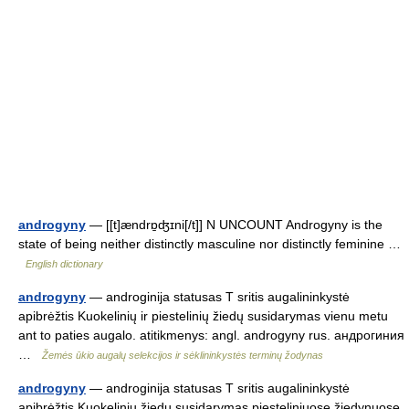
androgyny
— [[t]ændrɒ̱ʤɪni[/t]] N UNCOUNT Androgyny is the
state of being neither distinctly masculine nor distinctly feminine …
English dictionary
androgyny
— androginija statusas T sritis augalininkystė
apibrėžtis Kuokelinių ir piestelinių žiedų susidarymas vienu metu
ant to paties augalo. atitikmenys: angl. androgyny rus. андрогиния
…
Žemės ūkio augalų selekcijos ir sėklininkystės terminų žodynas
androgyny
— androginija statusas T sritis augalininkystė
apibrėžtis Kuokelinių žiedų susidarymas piesteliniuose žiedynuose.