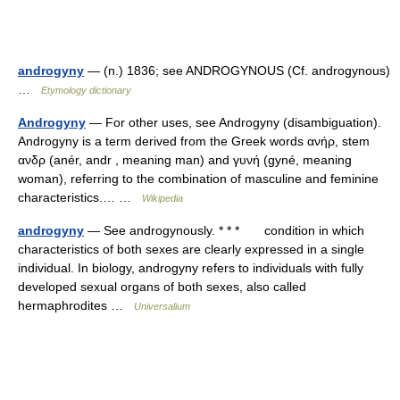
androgyny
— (n.) 1836; see ANDROGYNOUS (Cf. androgynous)
…
Etymology dictionary
Androgyny
— For other uses, see Androgyny (disambiguation).
Androgyny is a term derived from the Greek words ανήρ, stem
ανδρ (anér, andr , meaning man) and γυνή (gyné, meaning
woman), referring to the combination of masculine and feminine
characteristics.… …
Wikipedia
androgyny
— See androgynously. * * * condition in which
characteristics of both sexes are clearly expressed in a single
individual. In biology, androgyny refers to individuals with fully
developed sexual organs of both sexes, also called
hermaphrodites …
Universalium