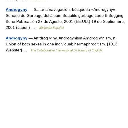
Androgyny
— Saltar a navegación, búsqueda «Androgyny»
Sencillo de Garbage del álbum Beautifulgarbage Lado B Begging
Bone Publicación 27 de Agosto, 2001 (EE.UU.) 19 de Septiembre,
2001 (Japón) …
Wikipedia Español
Androgyny
— An*drog y*ny, Androgynism An*drog y*nism, n.
Union of both sexes in one individual; hermaphroditism. [1913
Webster] …
The Collaborative International Dictionary of English