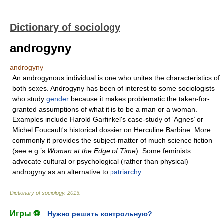
Dictionary of sociology
androgyny
androgyny
An androgynous individual is one who unites the characteristics of
both sexes. Androgyny has been of interest to some sociologists
who study
gender
because it makes problematic the taken-for-
granted assumptions of what it is to be a man or a woman.
Examples include Harold Garfinkel's case-study of ‘Agnes’ or
Michel Foucault's historical dossier on Herculine Barbine. More
commonly it provides the subject-matter of much science fiction
(see e.g.’s
Woman at the Edge of Time
). Some feminists
advocate cultural or psychological (rather than physical)
androgyny as an alternative to
patriarchy
.
Dictionary of sociology
.
2013
.
Игры ⚽
Нужно решить контрольную?